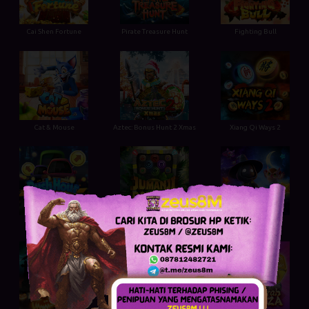
Cai Shen Fortune
Pirate Treasure Hunt
Fighting Bull
Cat & Mouse
Aztec: Bonus Hunt 2 Xmas
Xiang Qi Ways 2
Rush Hour Gold
Jumanji Bonanza
Starry Adventure