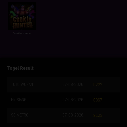
Cookie Hunter
Togel Result
TOTO WUHAN
07-08-2026
9227
HK SIANG
07-08-2026
8867
SG METRO
07-08-2026
9123