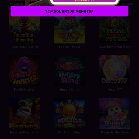
Phantom Multiplier
Kingyo Riches
Fish Prawn Crab Bonanza
TOMBOL UNTUK MENUTUP
Ramakien Blessing
Football Fever
Maya: Elemental Totem
Firefly Hunter
Hungry Slime
Disco 777
Boom of Prosperity
World Cup Final
Bunny to the Moon