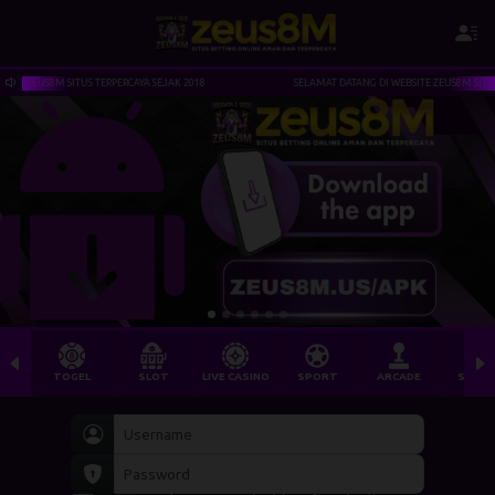
S TERPERCAYA SEJAK 2018
SELAMAT DATANG DI WEBSITE ZEUS8M SITUS TERPERCAYA SEJA
TOGEL
SLOT
LIVE CASINO
SPORT
ARCADE
SABU