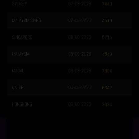
SYDNEY
07-08-2026
7440
MALAYSIA SIANG
07-08-2026
4519
SINGAPORE
05-08-2026
0715
MALAYSIA
06-08-2026
4549
MACAU
06-08-2026
7894
QATAR
06-08-2026
6642
HONGKONG
06-08-2026
3634