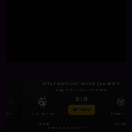
UEFA CHAMPIONS LEAGUE QUALIFIERS
August 12, 2026 — 01:30 WIB
0 : 0
Previous
Next
BET NOW
SK Sturm Graz
Fenerbahce
-0.5
0.95
0.5
0.87