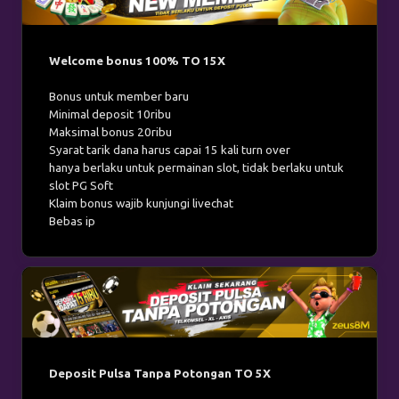
Welcome bonus 100% TO 15X
Bonus untuk member baru
Minimal deposit 10ribu
Maksimal bonus 20ribu
Syarat tarik dana harus capai 15 kali turn over
hanya berlaku untuk permainan slot, tidak berlaku untuk
slot PG Soft
Klaim bonus wajib kunjungi livechat
Bebas ip
Deposit Pulsa Tanpa Potongan TO 5X