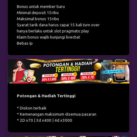
Bonus untuk member baru
Minimal deposit 15ribu
Maksimal bonus 15ribu
Syarat tarik dana harus capai 15 kali turn over
hanya berlaku untuk slot pragmatic play
Klaim bonus wajib kunjungi livechat
Bebas ip
Potongan & Hadiah Tertinggi
* Diskon terbaik
* Kemenangan maksimum disemua pasaran
* 2D x70 | 3d x400 | 4d x3000