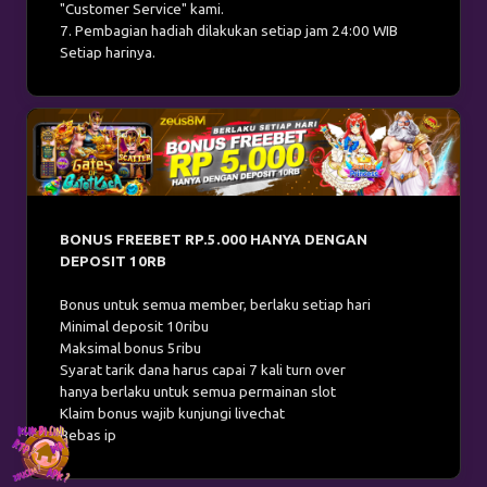
"Customer Service" kami.
7. Pembagian hadiah dilakukan setiap jam 24:00 WIB
Setiap harinya.
BONUS FREEBET RP.5.000 HANYA DENGAN
DEPOSIT 10RB
Bonus untuk semua member, berlaku setiap hari
Minimal deposit 10ribu
Maksimal bonus 5ribu
Syarat tarik dana harus capai 7 kali turn over
hanya berlaku untuk semua permainan slot
Klaim bonus wajib kunjungi livechat
Bebas ip