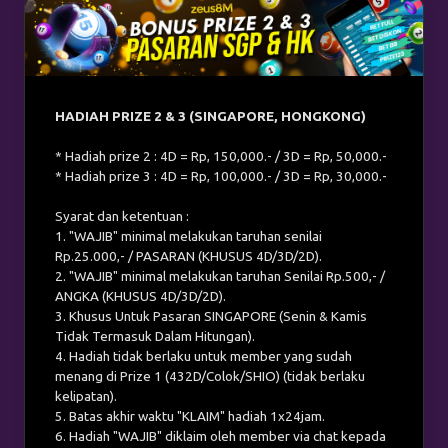
HADIAH PRIZE 2 & 3 (SINGAPORE, HONGKONG)
* Hadiah prize 2 : 4D = Rp, 150,000.- / 3D = Rp, 50,000.-
* Hadiah prize 3 : 4D = Rp, 100,000.- / 3D = Rp, 30,000.-
Syarat dan ketentuan :
1. "WAJIB" minimal melakukan taruhan senilai
Rp.25.000,- / PASARAN (KHUSUS 4D/3D/2D).
2. "WAJIB" minimal melakukan taruhan Senilai Rp.500,- /
ANGKA (KHUSUS 4D/3D/2D).
3. Khusus Untuk Pasaran SINGAPORE (Senin & Kamis
Tidak Termasuk Dalam Hitungan).
4. Hadiah tidak berlaku untuk member yang sudah
menang di Prize 1 (432D/Colok/SHIO) (tidak berlaku
kelipatan).
5. Batas akhir waktu "KLAIM" hadiah 1x24jam.
6. Hadiah "WAJIB" diklaim oleh member via chat kepada