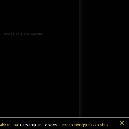
 utama bagi para pemain:
×
ahkan lihat
Persetujuan Cookies
. Dengan menggunakan situs