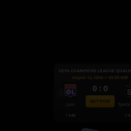
E-FOOTBALL F24 INTERNATIO
FRIENDLY
August 7, 2026 — 06:00 WIB
0 : 0
Previous
BET NOW
e
e-Italy
Nether
-0.75
-0.81
0.75