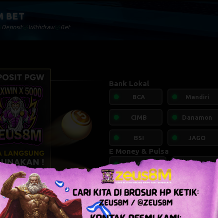
M BET
Deposit
Withdraw
Bet
Bank Lokal
BCA
Mandiri
CIMB
Danamon
BSI
JAGO
E Money & Pulsa
DANA
OVO
LinkAja
AntarBan
Crypto Currency