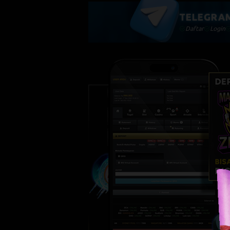
TELEGRA
Daftar
Login