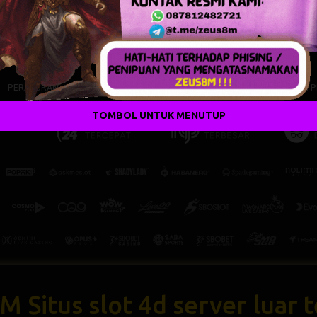
USDT
PERATURAN
|
INFORMASI BANK
|
HUBUNGI KAMI
|
KEBIJAKAN P
TOMBOL UNTUK MENUTUP
 Situs slot 4d server luar 