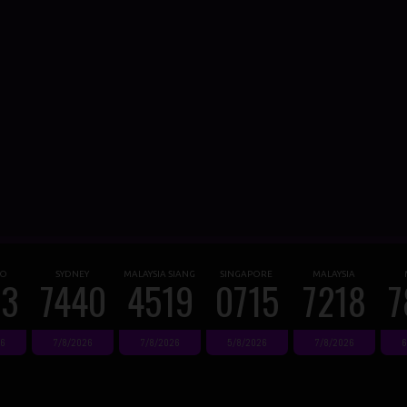
RO
SYDNEY
MALAYSIA SIANG
SINGAPORE
MALAYSIA
23
7440
4519
0715
7218
7
26
7/8/2026
7/8/2026
5/8/2026
7/8/2026
6