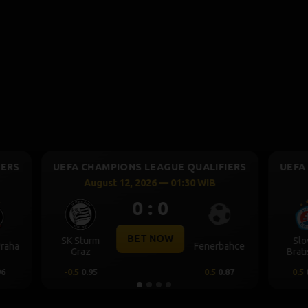
IERS
E-FOOTBALL F24 INTERNATIONAL
E-
FRIENDLY
August 7, 2026 — 19:45 WIB
0 : 0
Saint-
oise
BET NOW
e-Germany
e-Belgium
Neth
1.00
0.00
-0.82
0.00
0.58
0.0