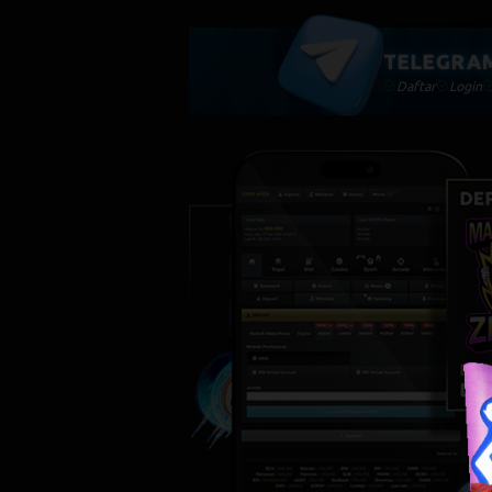
TELEGRA
Daftar
Login