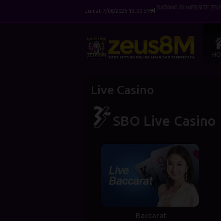
SELAMAT DATANG DI WEBSITE ZEUS8M SI
Jumat 7/08/2026 13:00:52
HO
Live Casino
SBO Live Casino
Baccarat