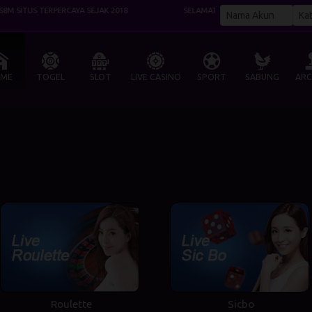
TUS TERPERCAYA SEJAK 2018
SELAMAT DATANG DI WEBSITE ZEUS8M SI
ME
TOGEL
SLOT
LIVE CASINO
SPORT
SABUNG
ARC
Roulette
Sicbo