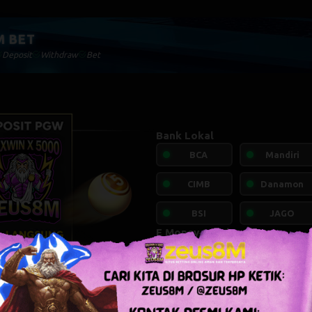
M BET
Deposit
Withdraw
Bet
Bank Lokal
BCA
Mandiri
CIMB
Danamon
BSI
JAGO
E Money & Pulsa
DANA
OVO
LinkAja
AntarBan
Crypto Currency