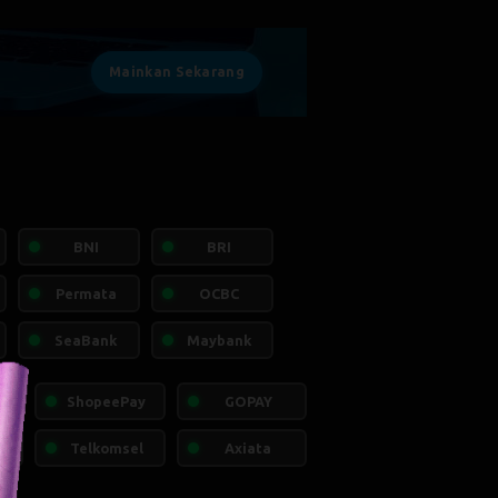
Mainkan Sekarang
BNI
BRI
Permata
OCBC
SeaBank
Maybank
ShopeePay
GOPAY
k
Telkomsel
Axiata