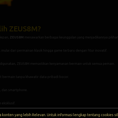
lih ZEUS8M?
rdepan,
ZEUS8M
menawarkan berbagai keunggulan yang menjadikannya pilihan
ulai dari permainan klasik hingga game terbaru dengan fitur inovatif.
h digunakan, ZEUS8M memastikan kenyamanan bermain untuk semua pemain.
t bermain tanpa khawatir data pribadi bocor.
, dan smartphone.
eksklusif.
 konten yang lebih Relevan. Untuk informasi lengkap tentang cookies sil