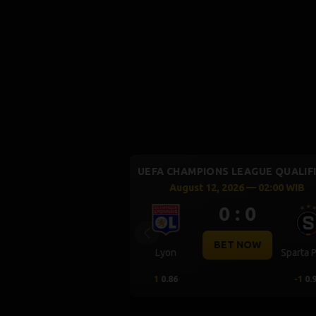
UEFA CHAMPIONS LEAGUE QUALIF
August 11, 2026 — 22:59 WIB
0 : 0
Previous
BET NOW
Union 
Bodo Glimt
Gill
0.75
0.82
-0.75