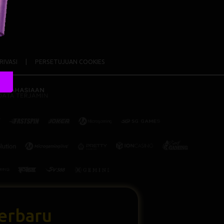
RIVASI
|
PERSETUJUAN COOKIES
terbaru